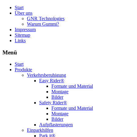
Start
Über uns
GNR Technologies
Warum Gummi?
Impressum
Sitemap
Links
Menü
Start
Produkte
Verkehrsberuhigung
Easy Rider®
Formate und Material
Montage
Bilder
Safety Rider®
Formate und Material
Montage
Bilder
Aufpflasterungen
Einparkhilfen
Park it®