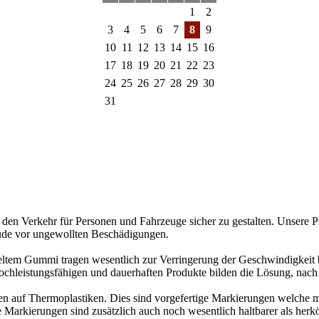
1
2
3
4
5
6
7
8
9
10
11
12
13
14
15
16
17
18
19
20
21
22
23
24
25
26
27
28
29
30
31
 den Verkehr für Personen und Fahrzeuge sicher zu gestalten. Unsere 
ude vor ungewollten Beschädigungen.
yceltem Gummi tragen wesentlich zur Verringerung der Geschwindigkeit
ochleistungsfähigen und dauerhaften Produkte bilden die Lösung, nach
n auf Thermoplastiken. Dies sind vorgefertige Markierungen welche mit
ese Markierungen sind zusätzlich auch noch wesentlich haltbarer als 